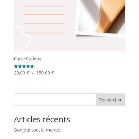
Carte Cadeau
Plage
20,00
€
–
150,00
€
Note
5.00
de
sur 5
prix :
20,00 €
Rechercher
à
150,00 €
Articles récents
Bonjour tout le monde !