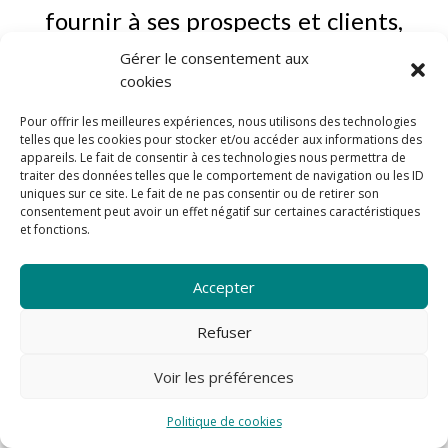
fournir à ses prospects et clients,
Gérer le consentement aux
à partir de la collecte de leurs
cookies
consentements, une information
Pour offrir les meilleures expériences, nous utilisons des technologies
telles que les cookies pour stocker et/ou accéder aux informations des
complète sur le traitement de
appareils. Le fait de consentir à ces technologies nous permettra de
traiter des données telles que le comportement de navigation ou les ID
leurs données personnelles et de
uniques sur ce site. Le fait de ne pas consentir ou de retirer son
consentement peut avoir un effet négatif sur certaines caractéristiques
et fonctions.
maintenir un registre des
traitements conforme à la
Accepter
réalité. Chaque fois que
Refuser
https://typiquementvous.fr
Voir les préférences
traite des Données Personnelles,
Politique de cookies